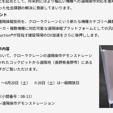
化を起点として、将来的にはより幅広い機種への遠隔操作対応を進
った社会課題の解決に貢献してまいります。
メント
遠隔操縦技術を、クローラクレーンという新たな機種カテゴリへ展
ーカ・複数機種に対応可能な遠隔操縦プラットフォームとしての汎
truction®︎が目指す建設現場のDX加速をさらに後押しします。
展示内容
いて、クローラクレーンの遠隔操作デモンストレーシ
かれたコックピットから遠隔地（長野県長野市）にある
子がご覧いただけます。
）～6月20日（土） ※20日（土）は一般開放日
間番号：08-11）
ン遠隔操作デモンストレーション