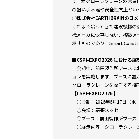
す。本クローラクレーンの遠隔
の担い手不足や安全性向上とい
◯株式会社EARTHBRAINのコ
これまで培ってきた建設機械の
機メーカに依存しない、複数メ
示すものであり、Smart Cons
■CSPI-EXPO2026 における
会期中、前田製作所ブースにお
ョンを実施します。ブースに置
クローラクレーンを操作する様
【CSPI-EXPO2026 】
◯会期：2026年6月17日（水
◯会場：幕張メッセ
◯ブース：前田製作所ブース（小
◯展示内容：クローラクレー