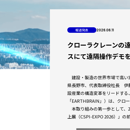
報道発表
2026
.
06
.
11
クローラクレーンの遠隔
スにて遠隔操作デモ
建設・製造の世界市場で高い実
県長野市、代表取締役社長 伊
設産業の構造変革をリードする、
「EARTHBRAIN」）は、
本取り組みの第一歩として、20
上展（CSPI-EXPO 202