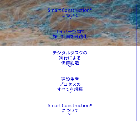
Smart Construction®
について
サイバー空間で
施工計画を最適化
デジタルタスクの
実行による
価値創造
建設生産
プロセスの
すべてを網羅
Smart Construction®
について